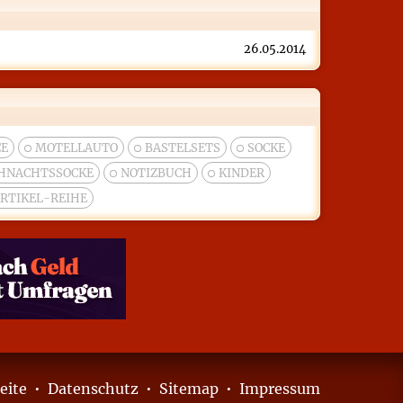
26.05.2014
E
MOTELLAUTO
BASTELSETS
SOCKE
HNACHTSSOCKE
NOTIZBUCH
KINDER
RTIKEL-REIHE
eite
•
Datenschutz
•
Sitemap
•
Impressum