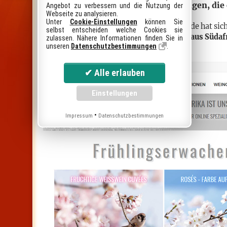
Rebsorten und Geschmacksrichtungen, die e
Angebot zu verbessern und die Nutzung der
Webseite zu analysieren.
Unter
Cookie-Einstellungen
können Sie
Der Onlineshop Südafrika-Weinversand.de hat sich
selbst entscheiden welche Cookies sie
spezialisiert und bietet über
1200 Weine aus Südaf
zulassen. Nähere Informationen finden Sie in
unseren
Datenschutzbestimmungen
.
•
Impressum
Datenschutzbestimmungen