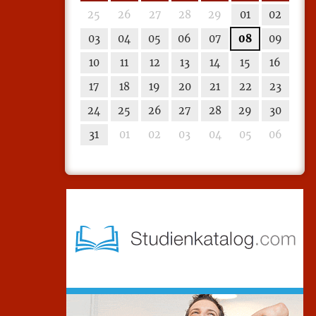
25
26
27
28
29
01
02
03
04
05
06
07
08
09
10
11
12
13
14
15
16
17
18
19
20
21
22
23
24
25
26
27
28
29
30
31
01
02
03
04
05
06