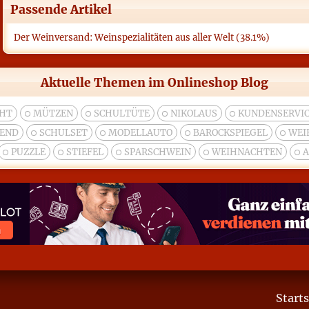
Passende Artikel
Der Weinversand: Weinspezialitäten aus aller Welt (38.1%)
Aktuelle Themen im Onlineshop Blog
HT
MÜTZEN
SCHULTÜTE
NIKOLAUS
KUNDENSERVIC
BEND
SCHULSET
MODELLAUTO
BAROCKSPIEGEL
WEI
PUZZLE
STIEFEL
SPARSCHWEIN
WEIHNACHTEN
A
Starts