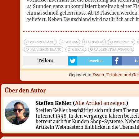
Vorkasse. Ebenfalls ist die Bestellung auf Rechnun
24 Stunden ganz unkompliziert bereits ab einer F
einmal schnell gehen muss. Ab 18 Flaschen werden
geliefert. Neben Deutschland wird natürlich auch in
WEINVERSAND
GENUSS
ROTWEIN
WEISSWEIN
SAUVIGNON BLANC
SHIRAZ
CABERNET SAUVIGNON
Teilen:
tweeten
te
Gepostet in
Essen, Trinken und Ge
Über den Autor
Steffen Keßler (
Alle Artikel anzeigen
)
Steffen Keßler beschäftigt sich mit dem Them
Internet 1998. In den vergangen Jahren betrei
betreut auch für Kunden Shop-Systeme. Neben 
Artikeln Webmastern Einblicke in die Thematik.