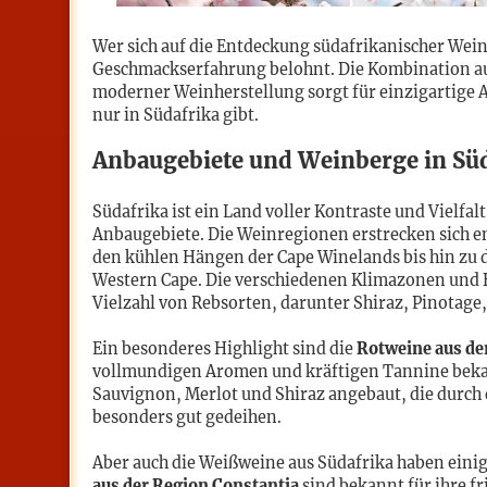
Wer sich auf die Entdeckung südafrikanischer Weine
Geschmackserfahrung belohnt. Die Kombination a
moderner Weinherstellung sorgt für einzigartige
nur in Südafrika gibt.
Anbaugebiete und Weinberge in Süd
Südafrika ist ein Land voller Kontraste und Vielfal
Anbaugebiete. Die Weinregionen erstrecken sich e
den kühlen Hängen der Cape Winelands bis hin z
Western Cape. Die verschiedenen Klimazonen und 
Vielzahl von Rebsorten, darunter Shiraz, Pinotag
Ein besonderes Highlight sind die
Rotweine aus de
vollmundigen Aromen und kräftigen Tannine bekan
Sauvignon, Merlot und Shiraz angebaut, die durch
besonders gut gedeihen.
Aber auch die Weißweine aus Südafrika haben einig
aus der Region Constantia
sind bekannt für ihre f