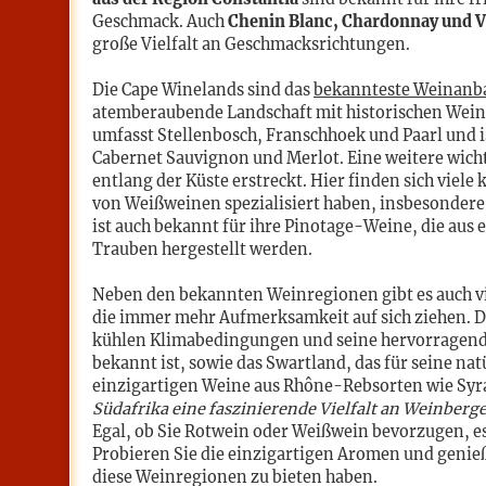
Geschmack. Auch
Chenin Blanc, Chardonnay und V
große Vielfalt an Geschmacksrichtungen.
Die Cape Winelands sind das
bekannteste Weinanba
atemberaubende Landschaft mit historischen Wein
umfasst Stellenbosch, Franschhoek und Paarl und i
Cabernet Sauvignon und Merlot. Eine weitere wicht
entlang der Küste erstreckt. Hier finden sich viele 
von Weißweinen spezialisiert haben, insbesonder
ist auch bekannt für ihre Pinotage-Weine, die aus
Trauben hergestellt werden.
Neben den bekannten Weinregionen gibt es auch vi
die immer mehr Aufmerksamkeit auf sich ziehen. Da
kühlen Klimabedingungen und seine hervorragen
bekannt ist, sowie das Swartland, das für seine na
einzigartigen Weine aus Rhône-Rebsorten wie Syra
Südafrika eine faszinierende Vielfalt an Weinber
Egal, ob Sie Rotwein oder Weißwein bevorzugen, es
Probieren Sie die einzigartigen Aromen und genie
diese Weinregionen zu bieten haben.