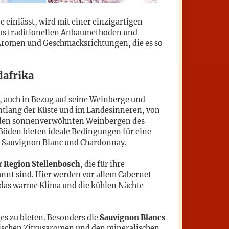
 einlässt, wird mit einer einzigartigen
us traditionellen Anbaumethoden und
 Aromen und Geschmacksrichtungen, die es so
afrika
t, auch in Bezug auf seine Weinberge und
ntlang der Küste und im Landesinneren, von
u den sonnenverwöhnten Weinbergen des
Böden bieten ideale Bedingungen für eine
e, Sauvignon Blanc und Chardonnay.
r Region Stellenbosch
, die für ihre
nt sind. Hier werden vor allem Cabernet
 das warme Klima und die kühlen Nächte
es zu bieten. Besonders die
Sauvignon Blancs
rischen Zitrusaromen und den mineralischen