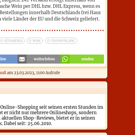
g möglich. Der Versand erfolgt innerhalb von
lasche Wein per DHL bzw. DHL Express, wenn es
 Bestellungen innerhalb Deutschlands frei Haus
 viele Länder der EU und die Schweiz geliefert.
SÜDARFIKA
ROSE
CHENIN BLANC
ilen
weiterleiten
senden
nuß
am
23.03.2023
, 1100 Aufrufe
a Online-Shopping seit seinen ersten Stunden im
bt er nicht nur mehrere Onlineshops, sondern
aktuellen Shop-Reviews, bietet er in seinen
 Dabei seit: 25.06.2010.