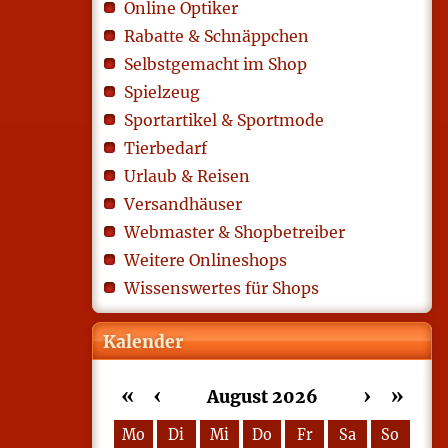
Online Optiker
Rabatte & Schnäppchen
Selbstgemacht im Shop
Spielzeug
Sportartikel & Sportmode
Tierbedarf
Urlaub & Reisen
Versandhäuser
Webmaster & Shopbetreiber
Weitere Onlineshops
Wissenswertes für Shops
Kalender
«
‹
›
»
August 2026
Mo
Di
Mi
Do
Fr
Sa
So