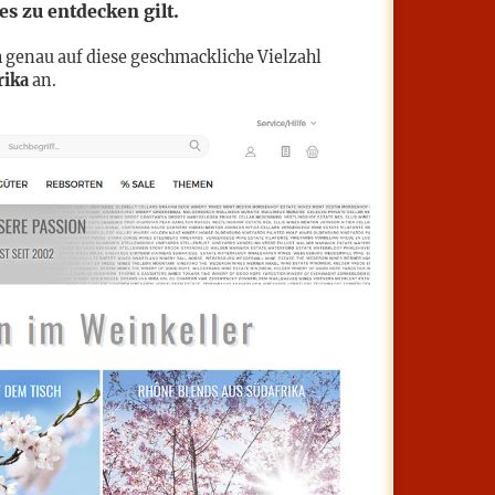
s zu entdecken gilt.
 genau auf diese geschmackliche Vielzahl
rika
an.