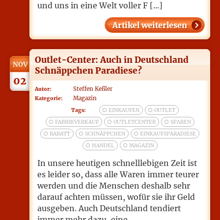
und uns in eine Welt voller F [...]
Artikel weiterlesen
Outlet-Center: Auch in Deutschland
NOV
Schnäppchen Paradiese?
02
Steffen Keßler
Autor:
Magazin
Kategorie:
Tags:
EINKAUFEN
OUTLET
FABRIKVERKAUF
OUTLETCENTER
SPAREN
RABATT
SCHNÄPPCHEN
EINKAUFSPARADIESE
HANDEL
MAGAZIN
In unsere heutigen schnelllebigen Zeit ist
es leider so, dass alle Waren immer teurer
werden und die Menschen deshalb sehr
darauf achten müssen, wofür sie ihr Geld
ausgeben. Auch Deutschland tendiert
immer mehr dazu, eine