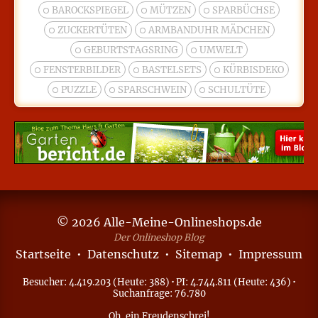
BAROCKSPIEGEL
MÜTZEN
SPARBÜCHSE
ZUCKERTÜTEN
ARMBANDUHR MÄDCHEN
GEBURTSTAGSRING
UMWELT
FENSTERBILDER
BASTELSETS
KÜRBISDEKO
PUZZLE
SPARSCHWEIN
SCHULTÜTE
© 2026 Alle-Meine-Onlineshops.de
Der Onlineshop Blog
Startseite
•
Datenschutz
•
Sitemap
•
Impressum
Besucher: 4.419.203 (Heute: 388)
·
PI: 4.744.811 (Heute: 436)
·
Suchanfrage: 76.780
Oh, ein
Freudenschrei
!