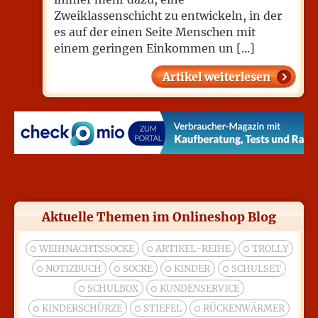
Zweiklassenschicht zu entwickeln, in der
es auf der einen Seite Menschen mit
einem geringen Einkommen un [...]
Artikel weiterlesen
Aktuelle Themen im Onlineshop Blog
WEIHNACHTSSOCKE
ARTIKEL-REIHE
TROLLY
NOTIZBUCH
SOCKE
KINDER
SCHULSET
SCHULBOX
KUNDENSERVICE
KINDERSCHÜRZE
STIEFEL
RÜCKENWÄRMER