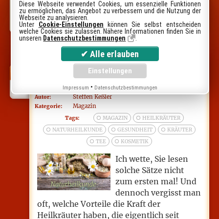
Diese Webseite verwendet Cookies, um essenzielle Funktionen
hinausschauen. Dabei wollen wir unseren Lesern tolle
zu ermöglichen, das Angebot zu verbessern und die Nutzung der
Einkaufslisten, Kultartikel oder bestimmte Produkte
Webseite zu analysieren.
aus Vergangenheit und Zukunft näher beleuchten.
Unter
Cookie-Einstellungen
können Sie selbst entscheiden
welche Cookies sie zulassen. Nähere Informationen finden Sie in
unseren
Datenschutzbestimmungen
.
Die neusten Blog-Beiträge
Naturheilkunde: Die natürliche Waffe
APR
gegen alltägliche Beschwerden
06
•
Impressum
Datenschutzbestimmungen
Steffen Keßler
Autor:
Magazin
Kategorie:
Tags:
MAGAZIN
HEILKRÄUTER
NATURHEILKUNDE
GESUNDHEIT
KRÄUTER
TEE
KOSMETIK
Ich wette, Sie lesen
solche Sätze nicht
zum ersten mal! Und
dennoch vergisst man
oft, welche Vorteile die Kraft der
Heilkräuter haben, die eigentlich seit