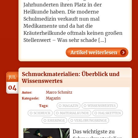
Jahrhunderten ihren Platz in der
Heilkunde haben. Die moderne
Schulmedizin verkauft nun mal
Medikamente und da hat die
Kräuterheilkunde oftmals keinen großen
Stellenwert – Was sehr schade [...]
Artikel weiterlesen
Schmuckmaterialien: Überblick und
JUL
Wissenswertes
04
Marco Schmitz
Autor:
Magazin
Kategorie:
Tags:
MAGAZIN
WISSENSWERTES
SCHMUCK
MATERIALKUNDE
HALSKETTEN
EHERINGE
VERLOBUNGSRINGE
Das wichtigste zu