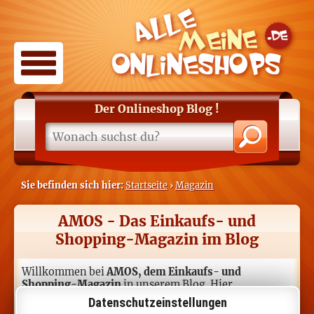
Der Onlineshop Blog
!
Sie befinden sich hier:
Startseite
›
Magazin
AMOS - Das Einkaufs- und
Shopping-Magazin im Blog
Willkommen bei
AMOS, dem Einkaufs- und
Shopping-Magazin
in unserem Blog. Hier
präsentieren wir in unregenmäßigen Abständen
Datenschutzeinstellungen
Beiträge, in denen wir über den Tellerrand