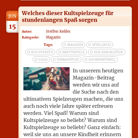
Welches dieser Kultspielzeuge für
JUN
stundenlangen Spaß sorgen
15
Steffen Keßler
Autor:
Magazin
Kategorie:
Tags:
MAGAZIN
SPIELZEUG
KULTSTATUS
BRETTSPIELE
HOLZBAUKLÖTZE
LEGO
TAMAGOTCHI
ZAUBERWÜRFEL
In unserem heutigen
Magazin-Beitrag
werden wir uns auf
die Suche nach den
ultimativen Spielzeugen machen, die uns
auch noch viele Jahre später erfreuen
werden. Viel Spaß! Warum sind
Kultspielzeuge so beliebt? Warum sind
Kultspielzeuge so beliebt? Ganz einfach:
weil sie uns an unsere Kindheit erinnern