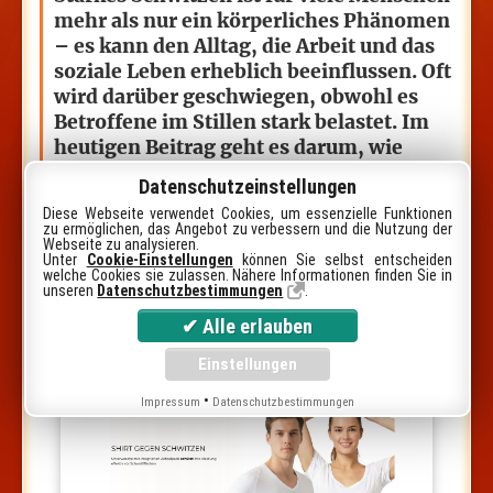
mehr als nur ein körperliches Phänomen
– es kann den Alltag, die Arbeit und das
soziale Leben erheblich beeinflussen. Oft
wird darüber geschwiegen, obwohl es
Betroffene im Stillen stark belastet. Im
heutigen Beitrag geht es darum, wie
starkes Schwitzen das Selbstbewusstsein
Datenschutzeinstellungen
und den Umgang mit anderen Menschen
Diese Webseite verwendet Cookies, um essenzielle Funktionen
prägt und welche Hilfsmittel unser
zu ermöglichen, das Angebot zu verbessern und die Nutzung der
Webseite zu analysieren.
heutiger Onlineshop auf Lager hat, um
Unter
Cookie-Einstellungen
können Sie selbst entscheiden
mit diesem Problem besser umzugehen.
welche Cookies sie zulassen. Nähere Informationen finden Sie in
unseren
Datenschutzbestimmungen
.
•
Impressum
Datenschutzbestimmungen