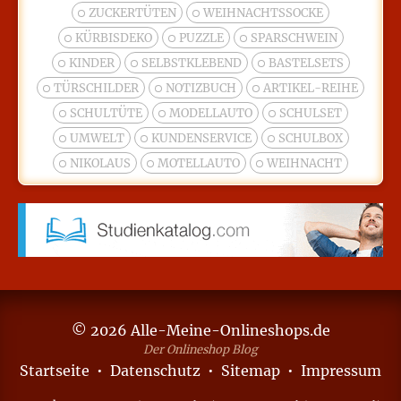
ZUCKERTÜTEN
WEIHNACHTSSOCKE
KÜRBISDEKO
PUZZLE
SPARSCHWEIN
KINDER
SELBSTKLEBEND
BASTELSETS
TÜRSCHILDER
NOTIZBUCH
ARTIKEL-REIHE
SCHULTÜTE
MODELLAUTO
SCHULSET
UMWELT
KUNDENSERVICE
SCHULBOX
NIKOLAUS
MOTELLAUTO
WEIHNACHT
© 2026 Alle-Meine-Onlineshops.de
Der Onlineshop Blog
Startseite
•
Datenschutz
•
Sitemap
•
Impressum