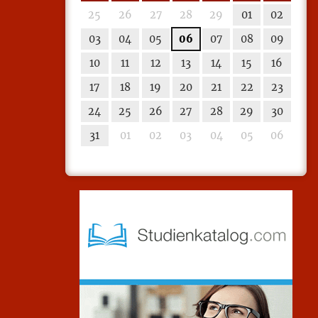
25
26
27
28
29
01
02
03
04
05
06
07
08
09
10
11
12
13
14
15
16
17
18
19
20
21
22
23
24
25
26
27
28
29
30
31
01
02
03
04
05
06