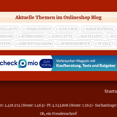
Aktuelle Themen im Onlineshop Blog
DELLAUTO
SPARSCHWEIN
SCHULBOX
BAROCKSPIEGEL
ARDOSE
KÜRBISDEKO
SCHULTÜTE
BASTELSETS
ZUC
CHTEN
GEBURTSTAGSRING
KUNDENSERVICE
PUZZLE
Starts
r: 4.418.274 (Heute: 1.463)
·
PI: 4.743.808 (Heute: 1.562)
·
Suchanfrage:
Oh, ein
Freudenschrei
!