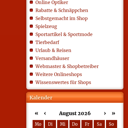
Online Optiker
Rabatte & Schnäppchen
Selbstgemacht im Shop
Spielzeug
Sportartikel & Sportmode
Tierbedarf
Urlaub & Reisen
Versandhäuser
Webmaster & Shopbetreiber
Weitere Onlineshops
Wissenswertes für Shops
Kalender
«
‹
›
»
August 2026
Mo
Di
Mi
Do
Fr
Sa
So