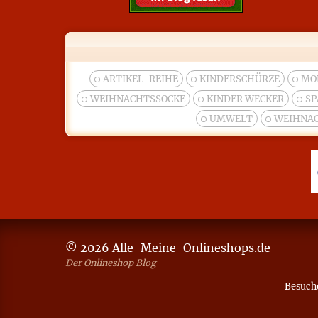
ARTIKEL-REIHE
KINDERSCHÜRZE
MO
WEIHNACHTSSOCKE
KINDER WECKER
SP
UMWELT
WEIHNA
© 2026 Alle-Meine-Onlineshops.de
Der Onlineshop Blog
Besuche