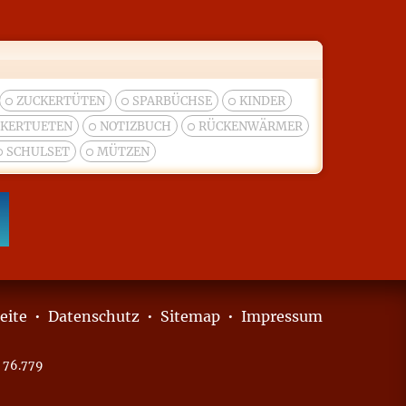
ZUCKERTÜTEN
SPARBÜCHSE
KINDER
KERTUETEN
NOTIZBUCH
RÜCKENWÄRMER
SCHULSET
MÜTZEN
eite
•
Datenschutz
•
Sitemap
•
Impressum
 76.779