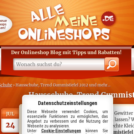
Der Onlineshop Blog
mit Tipps und Rabatten
!
Schuhe
› Hausschuhe, Trend Gummistiefel 2012 und mehr...
Hausschuhe, Trend Gummisti
Datenschutzeinstellungen
Diese Webseite verwendet Cookies, um
Der Sommer 2012 in Deutschland: Regen, Gewitter
JUL
essenzielle Funktionen zu ermöglichen, das
man sich vom Regen die Laune vermiesen lassen? Wi
Angebot zu verbessern und die Nutzung der
24
kein schlechtes Wetter, sondern nur schlechte Klei
Webseite zu analysieren.
Unter
Cookie-Einstellungen
können Sie
sommerliche Schauer - hier sind bei
Gummistiefel