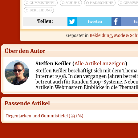
GUMMISTIEFEL
SCHUHE
HAUSSCHUHE
GIESSWE
BEKLEIDUNG
Teilen:
tweeten
te
Gepostet in
Bekleidung, Mode & Sc
Über den Autor
Steffen Keßler (
Alle Artikel anzeigen
)
Steffen Keßler beschäftigt sich mit dem Them
Internet 1998. In den vergangen Jahren betrei
betreut auch für Kunden Shop-Systeme. Neben 
Artikeln Webmastern Einblicke in die Thematik.
Passende Artikel
Regenjacken und Gummistiefel (33.1%)