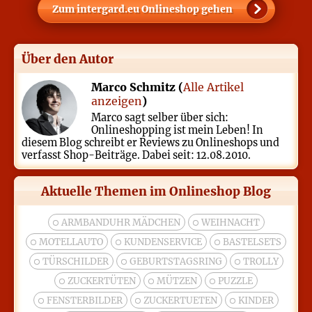
Zum
intergard.eu
Onlineshop gehen
Über den Autor
Marco Schmitz (
Alle Artikel
anzeigen
)
Marco sagt selber über sich:
Onlineshopping ist mein Leben! In
diesem Blog schreibt er Reviews zu Onlineshops und
verfasst Shop-Beiträge. Dabei seit: 12.08.2010.
Aktuelle Themen im Onlineshop Blog
ARMBANDUHR MÄDCHEN
WEIHNACHT
MOTELLAUTO
KUNDENSERVICE
BASTELSETS
TÜRSCHILDER
GEBURTSTAGSRING
TROLLY
ZUCKERTÜTEN
MÜTZEN
PUZZLE
FENSTERBILDER
ZUCKERTUETEN
KINDER