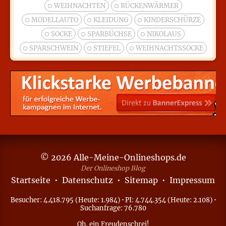
WEIHNACHTEN
RÜCKENWÄRMER
MODELLAUTO
KLEIDUNG
KINDERSCHÜRZE
SOCKE
SPARBÜCHSE
NIKOLAUS
SPARSCHWEIN
STIEFEL
WEIHNACHTSSOCKE
© 2026 Alle-Meine-Onlineshops.de
Der Onlineshop Blog
Startseite
•
Datenschutz
•
Sitemap
•
Impressum
Besucher: 4.418.795 (Heute: 1.984)
·
PI: 4.744.354 (Heute: 2.108)
·
Suchanfrage: 76.780
Oh, ein
Freudenschrei
!