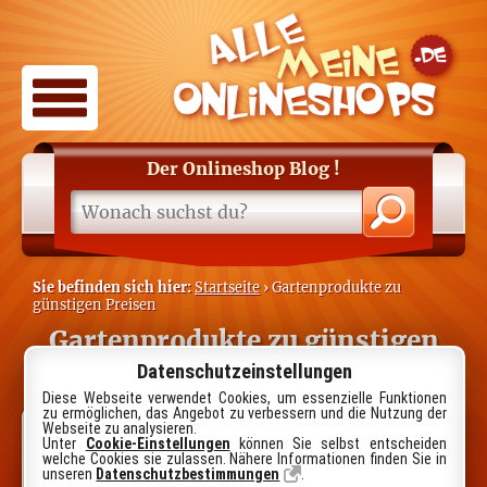
Der Onlineshop Blog
!
Sie befinden sich hier:
Startseite
› Gartenprodukte zu
günstigen Preisen
Gartenprodukte zu günstigen
Preisen
Datenschutzeinstellungen
Diese Webseite verwendet Cookies, um essenzielle Funktionen
zu ermöglichen, das Angebot zu verbessern und die Nutzung der
Webseite zu analysieren.
intergard.eu
Unter
Cookie-Einstellungen
können Sie selbst entscheiden
welche Cookies sie zulassen. Nähere Informationen finden Sie in
unseren
Datenschutzbestimmungen
.