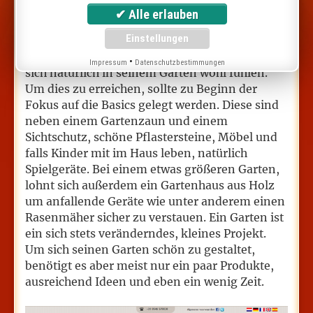
Die Ausstattung des eigenen Gartens ist meist
so wichtig wie die Einrichtung des Hauses
selbst. Nicht nur nach Außen soll das Fleckchen
Grün ansprechend wirken, auch man selbst will
•
Impressum
Datenschutzbestimmungen
sich natürlich in seinem Garten wohl fühlen.
Um dies zu erreichen, sollte zu Beginn der
Fokus auf die Basics gelegt werden. Diese sind
neben einem Gartenzaun und einem
Sichtschutz, schöne Pflastersteine, Möbel und
falls Kinder mit im Haus leben, natürlich
Spielgeräte. Bei einem etwas größeren Garten,
lohnt sich außerdem ein Gartenhaus aus Holz
um anfallende Geräte wie unter anderem einen
Rasenmäher sicher zu verstauen. Ein Garten ist
ein sich stets veränderndes, kleines Projekt.
Um sich seinen Garten schön zu gestaltet,
benötigt es aber meist nur ein paar Produkte,
ausreichend Ideen und eben ein wenig Zeit.