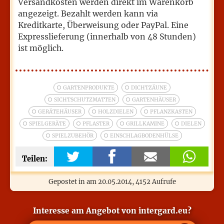
Versandkosten werden direkt im Warenkorb
angezeigt. Bezahlt werden kann via
Kreditkarte, Überweisung oder PayPal. Eine
Expresslieferung (innerhalb von 48 Stunden)
ist möglich.
GARTENPRODUKTE
DICHTZÄUNE
SICHTSCHUTZMATTEN
GARTENHÄUSER
GERÄTEHÄUSER
HOLZDIELEN
PFLANZKASTEN
SPIELGERÄTE
PFLASTER
GRILLKAMINE
DIELEN
SPIELZUBEHÖR
EINSCHLAGBODENHÜLSE
Teilen:
Gepostet in
am
20.05.2014
, 4152 Aufrufe
Interesse am Angebot von intergard.eu?